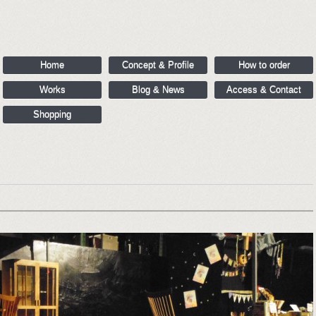
Home
Concept & Profile
How to order
Works
Blog & News
Access & Contact
Shopping