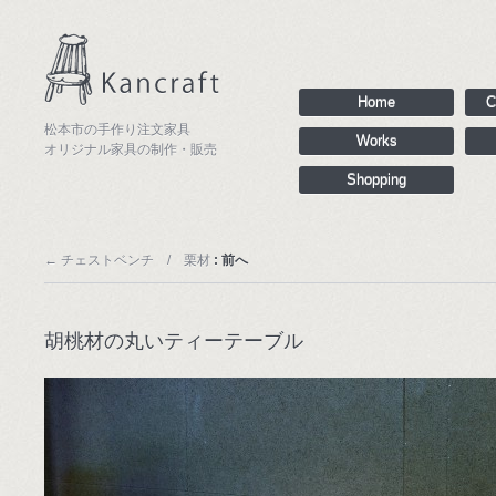
Home
C
松本市の手作り注文家具
Works
オリジナル家具の制作・販売
Shopping
←
チェストベンチ / 栗材
: 前へ
胡桃材の丸いティーテーブル