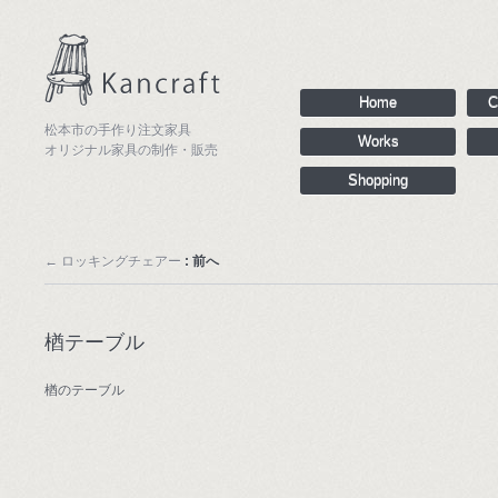
Home
C
松本市の手作り注文家具
Works
オリジナル家具の制作・販売
Shopping
←
ロッキングチェアー
: 前へ
楢テーブル
楢のテーブル